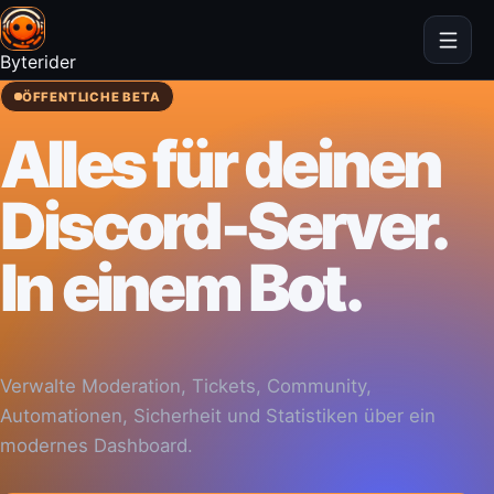
Byterider
ÖFFENTLICHE BETA
Alles für deinen
Discord-Server.
In einem Bot.
Verwalte Moderation, Tickets, Community,
Automationen, Sicherheit und Statistiken über ein
modernes Dashboard.