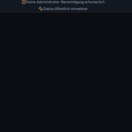
Keine Administrator-Berechtigung erforderlich
Status öffentlich einsehbar
DASHBOARD UND DISCORD
Konfigurieren,
prüfen und direkt
in Discord nutzen
Jedes Modul verbindet eine
verständliche Dashboard-
Konfiguration mit einem
nachvollziehbaren Ergebnis auf
dem Server.
01