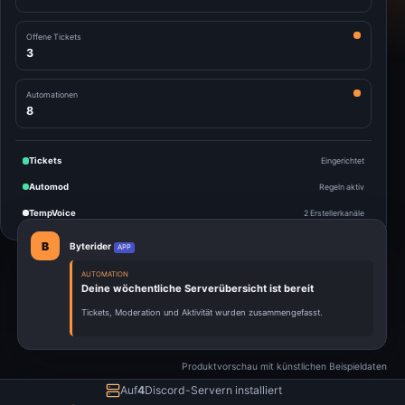
Offene Tickets
3
Automationen
8
Tickets
Eingerichtet
Automod
Regeln aktiv
TempVoice
2 Erstellerkanäle
B
Byterider
APP
AUTOMATION
Deine wöchentliche Serverübersicht ist bereit
Tickets, Moderation und Aktivität wurden zusammengefasst.
Produktvorschau mit künstlichen Beispieldaten
Auf
4
Discord-Servern installiert